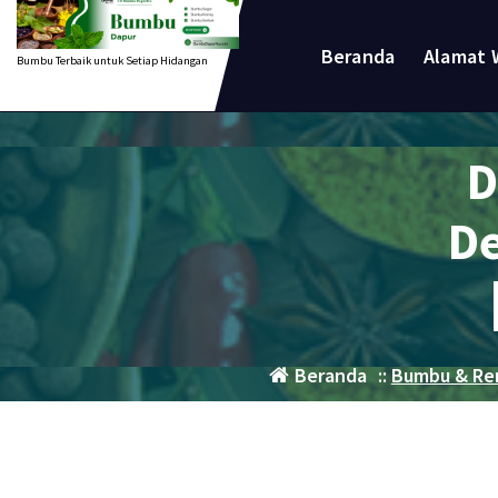
Lewati
ke
Beranda
Alamat 
Bumbu Terbaik untuk Setiap Hidangan
konten
D
De
Beranda
::
Bumbu & R