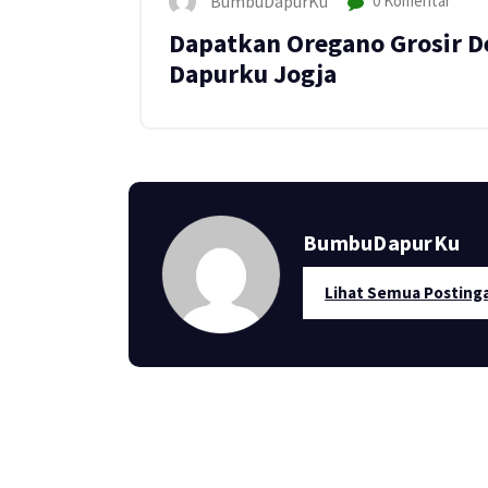
BumbuDapurKu
0 Komentar
Dapatkan Oregano Grosir D
Dapurku Jogja
BumbuDapurKu
Lihat Semua Posting