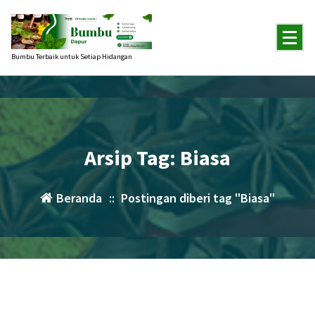
Lewati
ke
konten
Bumbu Terbaik untuk Setiap Hidangan
Arsip Tag: Biasa
Beranda
::
Postingan diberi tag "Biasa"