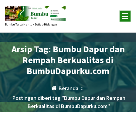
Lewati
ke
konten
Bumbu Terbaik untuk Setiap Hidangan
Arsip Tag: Bumbu Dapur dan
Rempah Berkualitas di
BumbuDapurku.com
Beranda
::
Postingan diberi tag "Bumbu Dapur dan Rempah
Berkualitas di BumbuDapurku.com"