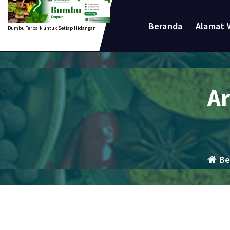
Lewati
ke
Beranda
Alamat 
Bumbu Terbaik untuk Setiap Hidangan
konten
A
Be