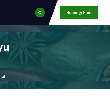
Hubungi Kami
yu
urah"