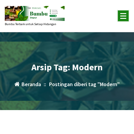
Lewati
ke
konten
Bumbu Terbaik untuk Setiap Hidangan
Arsip Tag: Modern
Beranda
::
Postingan diberi tag "Modern"