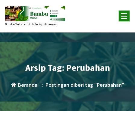
Lewati
ke
konten
Bumbu Terbaik untuk Setiap Hidangan
Arsip Tag: Perubahan
Beranda
::
Postingan diberi tag "Perubahan"