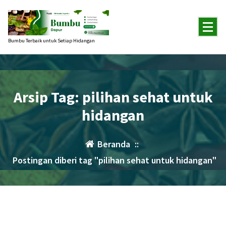
Lewati
ke
konten
Bumbu Terbaik untuk Setiap Hidangan
Arsip Tag: pilihan sehat untuk
hidangan
Beranda
::
Postingan diberi tag "pilihan sehat untuk hidangan"