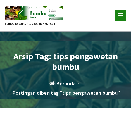
Lewati
ke
konten
Bumbu Terbaik untuk Setiap Hidangan
Arsip Tag: tips pengawetan
bumbu
Beranda
::
Postingan diberi tag "tips pengawetan bumbu"