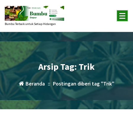
Lewati
ke
konten
Bumbu Terbaik untuk Setiap Hidangan
Arsip Tag: Trik
Beranda
::
Postingan diberi tag "Trik"