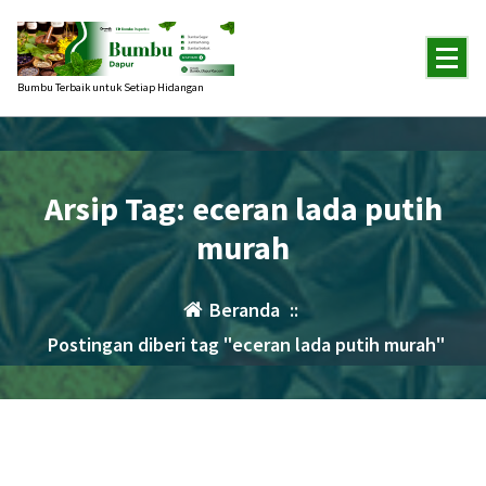
Lewati
ke
konten
Bumbu Terbaik untuk Setiap Hidangan
Arsip Tag: eceran lada putih
murah
Beranda
::
Postingan diberi tag "eceran lada putih murah"