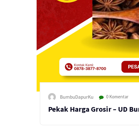
BumbuDapurKu
0 Komentar
Pekak Harga Grosir – UD B