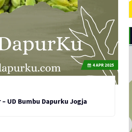
4
APR 2025
ir – UD Bumbu Dapurku Jogja