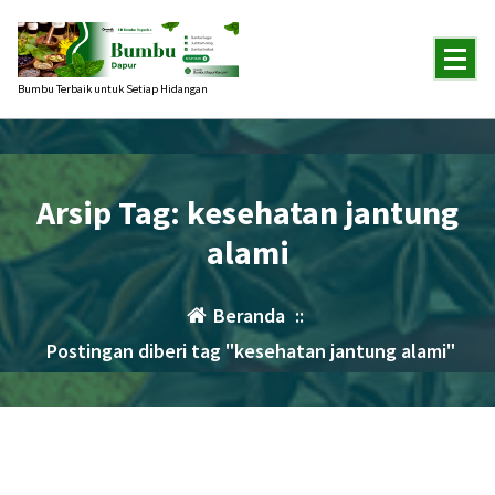
Lewati
ke
konten
Bumbu Terbaik untuk Setiap Hidangan
Arsip Tag: kesehatan jantung
alami
Beranda
::
Postingan diberi tag "kesehatan jantung alami"