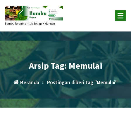
Lewati
ke
konten
Bumbu Terbaik untuk Setiap Hidangan
Arsip Tag: Memulai
Beranda
::
Postingan diberi tag "Memulai"