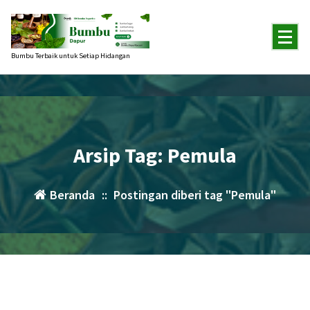
Lewati
ke
konten
Bumbu Terbaik untuk Setiap Hidangan
Arsip Tag: Pemula
Beranda
::
Postingan diberi tag "Pemula"