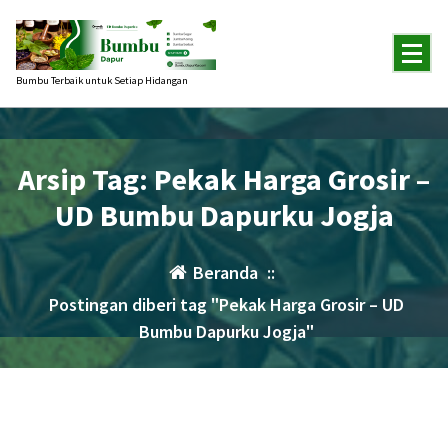
Lewati
ke
konten
Bumbu Terbaik untuk Setiap Hidangan
Arsip Tag: Pekak Harga Grosir –
UD Bumbu Dapurku Jogja
Beranda
::
Postingan diberi tag "Pekak Harga Grosir – UD
Bumbu Dapurku Jogja"